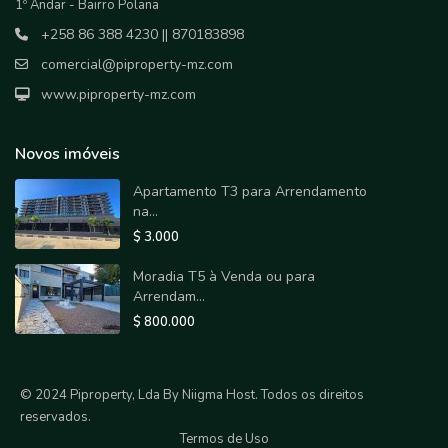
1º Andar - Bairro Polana
+258 86 388 4230 || 870183898
comercial@piproperty-mz.com
www.piproperty-mz.com
Novos imóveis
Apartamento T3 para Arrendamento
na...
$ 3.000
Moradia T5 à Venda ou para
Arrendam...
$ 800.000
© 2024 Piproperty, Lda By Niigma Host. Todos os direitos
reservados.
Termos de Uso