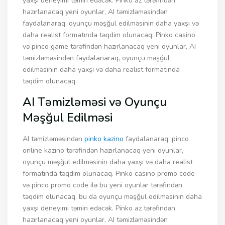
yaxşı deneyimi təmin edəcək. Pinko az tərəfindən
hazırlanacaq yeni oyunlar, AI təmizləməsindən
faydalanaraq, oyunçu məşğul edilməsinin daha yaxşı və
daha realist formatında təqdim olunacaq. Pinko casino
və pinco game tərəfindən hazırlanacaq yeni oyunlar, AI
təmizləməsindən faydalanaraq, oyunçu məşğul
edilməsinin daha yaxşı və daha realist formatında
təqdim olunacaq.
AI Təmizləməsi və Oyunçu
Məşğul Edilməsi
AI təmizləməsindən
pinko kazino
faydalanaraq, pinco
online kazino tərəfindən hazırlanacaq yeni oyunlar,
oyunçu məşğul edilməsinin daha yaxşı və daha realist
formatında təqdim olunacaq. Pinko casino promo code
və pinco promo code ilə bu yeni oyunlar tərəfindən
təqdim olunacaq, bu da oyunçu məşğul edilməsinin daha
yaxşı deneyimi təmin edəcək. Pinko az tərəfindən
hazırlanacaq yeni oyunlar, AI təmizləməsindən