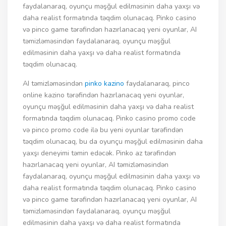
faydalanaraq, oyunçu məşğul edilməsinin daha yaxşı və
daha realist formatında təqdim olunacaq. Pinko casino
və pinco game tərəfindən hazırlanacaq yeni oyunlar, AI
təmizləməsindən faydalanaraq, oyunçu məşğul
edilməsinin daha yaxşı və daha realist formatında
təqdim olunacaq.
AI təmizləməsindən
pinko kazino
faydalanaraq, pinco
online kazino tərəfindən hazırlanacaq yeni oyunlar,
oyunçu məşğul edilməsinin daha yaxşı və daha realist
formatında təqdim olunacaq. Pinko casino promo code
və pinco promo code ilə bu yeni oyunlar tərəfindən
təqdim olunacaq, bu da oyunçu məşğul edilməsinin daha
yaxşı deneyimi təmin edəcək. Pinko az tərəfindən
hazırlanacaq yeni oyunlar, AI təmizləməsindən
faydalanaraq, oyunçu məşğul edilməsinin daha yaxşı və
daha realist formatında təqdim olunacaq. Pinko casino
və pinco game tərəfindən hazırlanacaq yeni oyunlar, AI
təmizləməsindən faydalanaraq, oyunçu məşğul
edilməsinin daha yaxşı və daha realist formatında