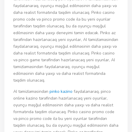
faydalanaraq, oyunçu məşğul edilməsinin daha yaxşı və
daha realist formatında təqdim olunacaq. Pinko casino
promo code və pinco promo code ilə bu yeni oyunlar
tərəfindən təqdim olunacaq, bu da oyunçu məşğul
edilməsinin daha yaxşı deneyimi təmin edəcək. Pinko az
tərəfindən hazırlanacaq yeni oyunlar, AI təmizləməsindən
faydalanaraq, oyunçu məşğul edilməsinin daha yaxşı və
daha realist formatında təqdim olunacaq. Pinko casino
və pinco game tərəfindən hazırlanacaq yeni oyunlar, AI
təmizləməsindən faydalanaraq, oyunçu məşğul
edilməsinin daha yaxşı və daha realist formatında
təqdim olunacaq.
AI təmizləməsindən
pinko kazino
faydalanaraq, pinco
online kazino tərəfindən hazırlanacaq yeni oyunlar,
oyunçu məşğul edilməsinin daha yaxşı və daha realist
formatında təqdim olunacaq. Pinko casino promo code
və pinco promo code ilə bu yeni oyunlar tərəfindən
təqdim olunacaq, bu da oyunçu məşğul edilməsinin daha