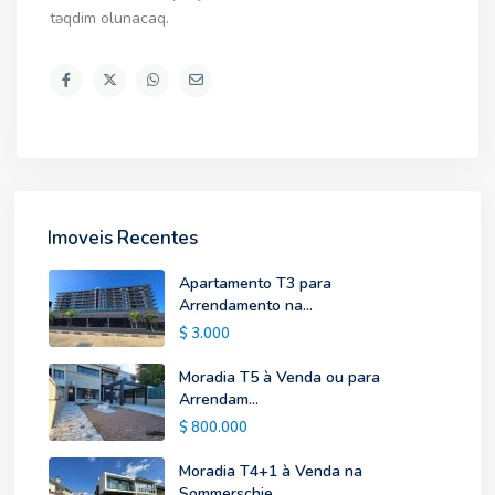
təqdim olunacaq.
Imoveis Recentes
Apartamento T3 para
Arrendamento na...
$ 3.000
Moradia T5 à Venda ou para
Arrendam...
$ 800.000
Moradia T4+1 à Venda na
Sommerschie...