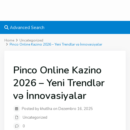
Advanced Search
Home
Uncategorized
Pinco Online Kazino 2026 – Yeni Trendlər və İnnovasiyalar
Pinco Online Kazino
2026 – Yeni Trendlər
və İnnovasiyalar
Posted by khutlha on Dezembro 16, 2025
Uncategorized
0