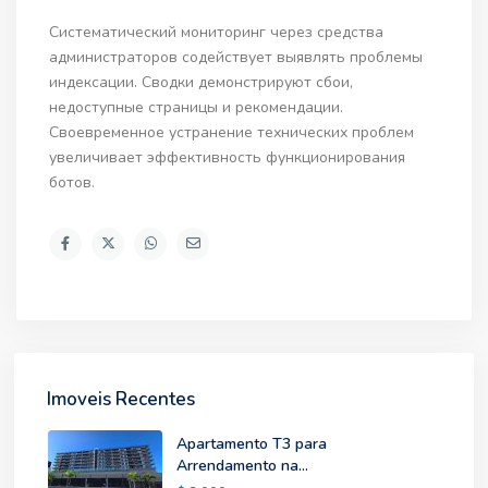
Систематический мониторинг через средства
администраторов содействует выявлять проблемы
индексации. Сводки демонстрируют сбои,
недоступные страницы и рекомендации.
Своевременное устранение технических проблем
увеличивает эффективность функционирования
ботов.
Imoveis Recentes
Apartamento T3 para
Arrendamento na...