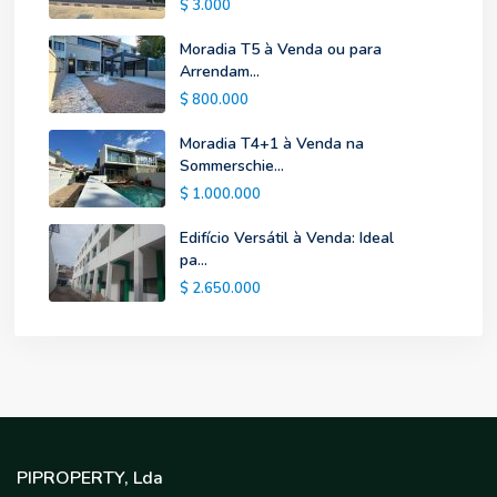
$ 3.000
Moradia T5 à Venda ou para
Arrendam...
$ 800.000
Moradia T4+1 à Venda na
Sommerschie...
$ 1.000.000
Edifício Versátil à Venda: Ideal
pa...
$ 2.650.000
PIPROPERTY, Lda