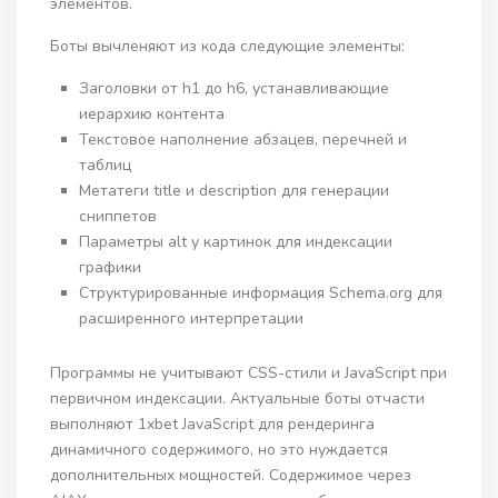
элементов.
Боты вычленяют из кода следующие элементы:
Заголовки от h1 до h6, устанавливающие
иерархию контента
Текстовое наполнение абзацев, перечней и
таблиц
Метатеги title и description для генерации
сниппетов
Параметры alt у картинок для индексации
графики
Структурированные информация Schema.org для
расширенного интерпретации
Программы не учитывают CSS-стили и JavaScript при
первичном индексации. Актуальные боты отчасти
выполняют 1xbet JavaScript для рендеринга
динамичного содержимого, но это нуждается
дополнительных мощностей. Содержимое через