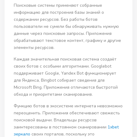
Поисковые системы применяют собранные
информацию для построения базы знаний о
содержании ресурсов. Без работы ботов
пользователи не сумели бы обнаруживать нужную
данные через поисковые запросы. Приложения
обрабатывают текстовое контент, графику и другие
элементы ресурсов.
Каждая значительная поисковая система создаёт
своих ботов с особыми алгоритмами. Googlebot
поддерживает Google, Yandex Bot функционирует
для Яндекса, Bingbot собирает сведения для
Microsoft Bing. Приложения отличаются быстротой
обхода и приоритетами сканирования.
Функцию ботов в экосистеме интернета невозможно
переоценить. Приложения обеспечивают свежесть
поисковой выдачи. Владельцы ресурсов
заинтересованы в постоянном сканировании
1xbet
зеркало
своих порталов, поскольку это