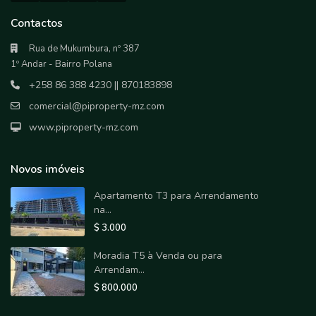
Contactos
Rua de Mukumbura, nº 387
1º Andar - Bairro Polana
+258 86 388 4230 || 870183898
comercial@piproperty-mz.com
www.piproperty-mz.com
Novos imóveis
Apartamento T3 para Arrendamento
na...
$ 3.000
Moradia T5 à Venda ou para
Arrendam...
$ 800.000