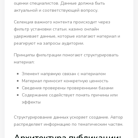
оценки специалистов. Данные должна быть
актуальной и соответствующей вопросу.
Селекция важного контента происходит через
фильтр установки статьи. казино онлайн
удерживает данные, которые излагают материал и
реагируют на запросы аудитории.
Принципы фильтрации помогают структурировать
материал:
Элемент напрямую связан с материалом
Материал приносит конкретную ценность
Сведения проверены проверенными базами
Содержание содействует понять причины или
эффекты
Структурирование данных ускоряет создание. Автор
распределяет информацию по тематическим частям.