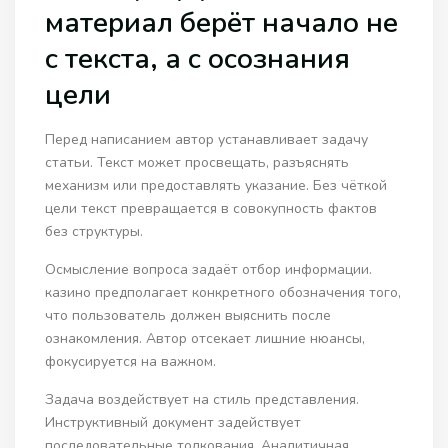
материал берёт начало не
с текста, а с осознания
цели
Перед написанием автор устанавливает задачу
статьи. Текст может просвещать, разъяснять
механизм или предоставлять указание. Без чёткой
цели текст превращается в совокупность фактов
без структуры.
Осмысление вопроса задаёт отбор информации.
казино предполагает конкретного обозначения того,
что пользователь должен выяснить после
ознакомления. Автор отсекает лишние нюансы,
фокусируется на важном.
Задача воздействует на стиль представления.
Инструктивный документ задействует
последовательные толкования. Аналитичная