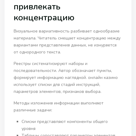
привлекать
концентрацию
Визуальное вариативность разбивает однообразие
материала. Читатель смещает концентрацию между
вариантами представления данных, не изнуряется
от однородного текста.
Реестры систематизируют наборы и
последовательности. Автор обозначает пункты,
формирует информацию наглядной. онлайн казино
использует списки для стадий инструкций,
параметров элементов, признаков выбора.
Методы изложения информации выполняют
различные задачи:
Списки представляют компоненты общего
уровня
Таблицы сопоставляют параметры элементов