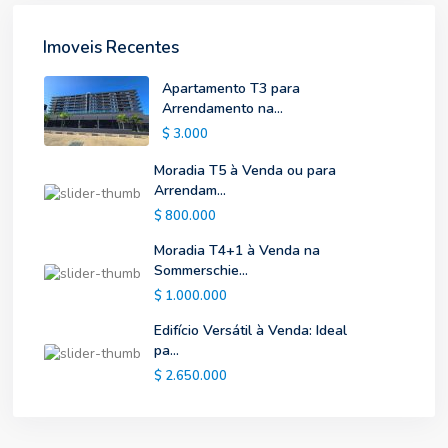
Imoveis Recentes
Apartamento T3 para
Arrendamento na...
$ 3.000
Moradia T5 à Venda ou para
Arrendam...
$ 800.000
Moradia T4+1 à Venda na
Sommerschie...
$ 1.000.000
Edifício Versátil à Venda: Ideal
pa...
$ 2.650.000