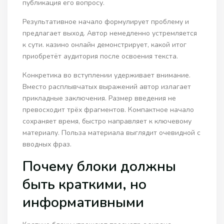
публикация его вопросу.
Результативное начало формулирует проблему и
предлагает выход. Автор немедленно устремляется
к сути. казино онлайн демонстрирует, какой итог
приобретёт аудитория после освоения текста.
Конкретика во вступлении удерживает внимание.
Вместо расплывчатых выражений автор излагает
прикладные заключения. Размер введения не
превосходит трёх фрагментов. Компактное начало
сохраняет время, быстро направляет к ключевому
материалу. Польза материала выглядит очевидной с
вводных фраз.
Почему блоки должны
быть краткими, но
информативными