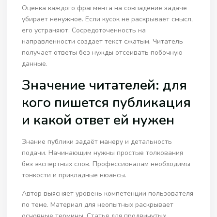
Оценка каждого фрагмента на совпадение задаче
убирает ненужное. Если кусок не раскрывает смысл,
его устраняют. Сосредоточенность на
направленности создаёт текст сжатым. Читатель
получает ответы без нужды отсеивать побочную
данные.
Значение читателей: для
кого пишется публикация
и какой ответ ей нужен
Знание публики задаёт манеру и детальность
подачи. Начинающим нужны простые толкования
без экспертных слов. Профессионалам необходимы
тонкости и прикладные нюансы.
Автор выясняет уровень компетенции пользователя
по теме. Материал для неопытных раскрывает
основные термины. Статья для продвинутых