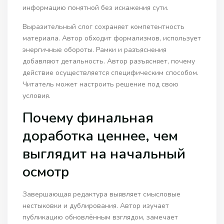
информацию понятной без искажения сути.
Выразительный слог сохраняет компетентность
материала. Автор обходит формализмов, использует
энергичные обороты. Рамки и разъяснения
добавляют детальность. Автор разъясняет, почему
действие осуществляется специфическим способом.
Читатель может настроить решение под свою
условия.
Почему финальная
доработка ценнее, чем
выглядит на начальный
осмотр
Завершающая редактура выявляет смысловые
нестыковки и дублирования. Автор изучает
публикацию обновлённым взглядом, замечает