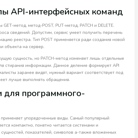
пы API-интерфейсных команд
ы GET-метод, метод-POST, PUT-метод, PATCH и DELETE.
роса сведений. Допустим, сервис умеет получить перечень
рмацию реестра. Тип POST применяется ради создания новой
ки объекта на сервер.
кущую сущность, но PATCH-метод изменяет лишь отдельные
для стирания информации. Данное деление формирует API
алисты заранее видят, нужный вариант соответствует под
меет лучше выполнять обращения.
 для программного-
 применяет упорядоченные виды. Самый популярный
ется компактно, понятно читается системами и
, сущностей, показателей, символов а-также вложенных