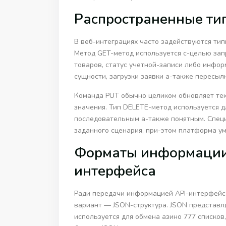
Распространенные ти
В веб-интеграциях часто задействуются тип
Метод GET-метод используется с-целью зап
товаров, статус учетной-записи либо инфо
сущности, загрузки заявки а-также пересыл
Команда PUT обычно целиком обновляет те
значения. Тип DELETE-метод используется 
последовательным а-также понятным. Специ
заданного сценария, при-этом платформа у
Форматы информации
интерфейса
Ради передачи информацией API-интерфейс
вариант — JSON-структура. JSON представля
используется для обмена азино 777 списков