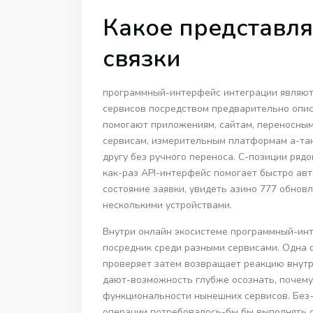
Какое представля
связки
программный-интерфейс интеграции являют
сервисов посредством предварительно опи
помогают приложениям, сайтам, переносным
сервисам, измерительным платформам а-та
другу без ручного переноса. С-позиции ряд
как-раз API-интерфейс помогает быстро ав
состояние заявки, увидеть азино 777 обнов
несколькими устройствами.
Внутри онлайн экосистеме программный-ин
посредник среди разными сервисами. Одна с
проверяет затем возвращает реакцию внут
дают-возможность глубже осознать, почем
функциональности нынешних сервисов. Без
операции потребовалось-бы бы выполнять 