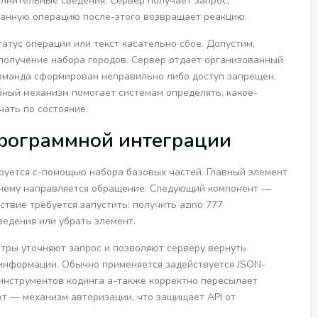
лнительные сведения. Сервер получает запрос,
аданную операцию после-этого возвращает реакцию.
тус операции или текст касательно сбое. Допустим,
получение набора городов. Сервер отдает организованный
команда сформирован неправильно либо доступ запрещен,
ный механизм помогает системам определять, какое-
чать по состояние.
рограммной интеграции
уется с-помощью набора базовых частей. Главный элемент
 к нему направляется обращение. Следующий компонент —
твие требуется запустить: получить azino 777
ведения или убрать элемент.
тры уточняют запрос и позволяют серверу вернуть
информации. Обычно применяется задействуется JSON-
 инструментов кодинга а-также корректно пересылает
кт — механизм авторизации, что защищает API от