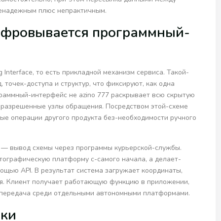
енадежным плюс непрактичным.
ифровывается программный-
g Interface, то есть прикладной механизм сервиса. Такой-
 точек-доступа и структур, что фиксируют, как одна
граммный-интерфейс не azino 777 раскрывает всю скрытую
о разрешенные узлы обращения. Посредством этой-схеме
ные операции другого продукта без-необходимости ручного
 — вывод схемы через программы курьерской-службы.
ографическую платформу с-самого начала, а делает-
ощью API. В результат система загружает координаты,
ия. Клиент получает работающую функцию в приложении,
т передача среди отдельными автономными платформами.
зки