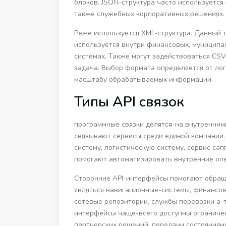
блоков. JSON-структура часто используетс
также служебных корпоративных решениях.
Реже используется XML-структура. Данный т
используется внутри финансовых, муниципа
системах. Также могут задействоваться CSV,
задача. Выбор формата определяется от лог
масштабу обрабатываемых информации.
Типы API связок
программные связки делятся-на внутренни
связывают сервисы среди единой компании.
систему, логистическую систему, сервис сап
помогают автоматизировать внутренние оп
Сторонние API-интерфейсы помогают обраща
являться навигационные-системы, финансов
сетевые репозитории, службы перевозки а-
интерфейсы чаще-всего доступны ограниче
партнерских решений, передачи состояниям