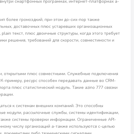
я внутри смартфонных программах, интернет-платформах а-
ип более громоздкий, при-этом до-сих-пор также
льных, доставочных плюс устаревших организационных
 plain текст, плюс двоичные структуры, когда этого требует
ики решения, требований для скорости, совместимости и
ми, открытыми плюс совместными. Служебные подключения
 К-примеру, ресурс способен передавать данные во CRM-
порта плюс статистический модуль. Такие azino 777 связки
ерации.
ться к системам внешних компаний. Это способны
ые модули, рассылочные службы, системы идентификации,
также системы проверки информации. Ограниченные API-
нному числу организаций а-также используются с-целью
и, документами либо техническими сигналами.