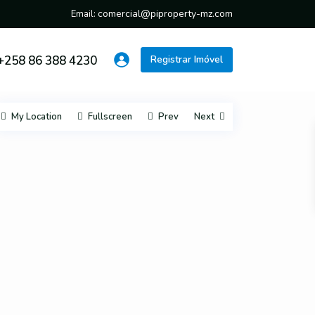
comercial@piproperty-mz.com
Email:
+258 86 388 4230
Registrar Imóvel
My Location
Fullscreen
Prev
Next