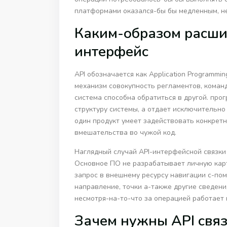
платформами оказался-бы бы медленным, н
Каким-образом расш
интерфейс
API обозначается как Application Programmin
механизм совокупность регламентов, команд,
система способна обратиться в другой. про
структуру системы, а отдает исключительн
один продукт умеет задействовать конкрет
вмешательства во чужой код.
Наглядный случай API-интерфейсной связки
Основное ПО не разрабатывает личную карт
запрос в внешнему ресурсу навигации с-пом
направление, точки а-также другие сведен
несмотря-на-то-что за операцией работае
Зачем нужны API свя