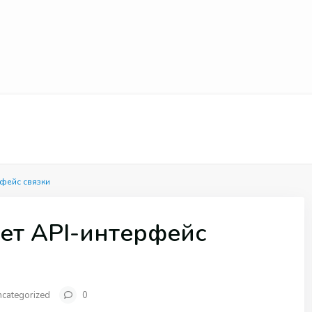
рфейс связки
ет API-интерфейс
ncategorized
0