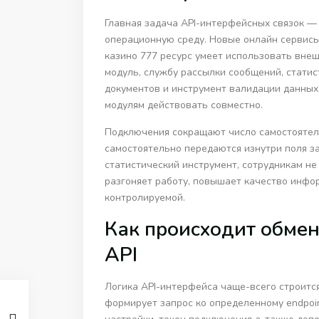
Главная задача API-интерфейсных связок —
операционную среду. Новые онлайн сервис
казино 777 ресурс умеет использовать вн
модуль, службу рассылки сообщений, стати
документов и инструмент валидации данных
модулям действовать совместно.
Подключения сокращают число самостоятель
самостоятельно передаются изнутри поля за
статистический инструмент, сотрудникам н
разгоняет работу, повышает качество инфо
контролируемой.
Как происходит обме
API
Логика API-интерфейса чаще-всего строится
формирует запрос ко определенному endpoin