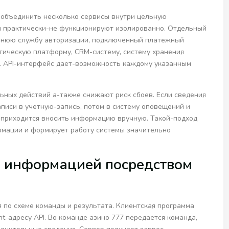
 объединить несколько сервисы внутри цельную
ы практически-не функционируют изолированно. Отдельный
ешнюю службу авторизации, подключенный платежный
стическую платформу, CRM-систему, систему хранения
. API-интерфейс дает-возможность каждому указанным
ных действий а-также снижают риск сбоев. Если сведения
писи в учетную-запись, потом в систему оповещений и
е приходится вносить информацию вручную. Такой-подход
рмации и формирует работу системы значительно
н информацией посредством
 по схеме команды и результата. Клиентская программа
t-адресу API. Во команде азино 777 передается команда,