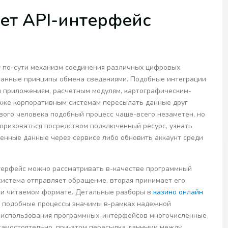
ет API-интерфейс
 по-сути механизм соединения различных цифровых
санные принципы обмена сведениями. Подобные интеграции
 приложениям, расчетным модулям, картографическим-
кже корпоративным системам пересылать данные друг
ового человека подобный процесс чаще-всего незаметен, но
торизоваться посредством подключенный ресурс, узнать
ленные данные через сервисе либо обновить аккаунт среди
терфейс можно рассматривать в-качестве программный
истема отправляет обращение, вторая принимает его,
ри читаемом формате. Детальные разборы в
казино онлайн
у подобные процессы значимы в-рамках надежной
-использования программных-интерфейсов многочисленные
самостоятельно, при-этом пересылка данными между