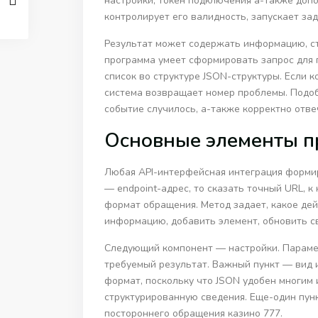
настройки, токен подключения а-также допо
контролирует его валидность, запускает з
Результат может содержать информацию, ста
программа умеет сформировать запрос для 
список во структуре JSON-структуры. Если 
система возвращает номер проблемы. Подоб
событие случилось, а-также корректно отве
Основные элементы п
Любая API-интерфейсная интеграция формир
— endpoint-адрес, то сказать точный URL,
формат обращения. Метод задает, какое дейс
информацию, добавить элемент, обновить с
Следующий компонент — настройки. Параме
требуемый результат. Важный пункт — вид 
формат, поскольку что JSON удобен многим
структурированную сведения. Еще-один пун
постороннего обращения казино 777.