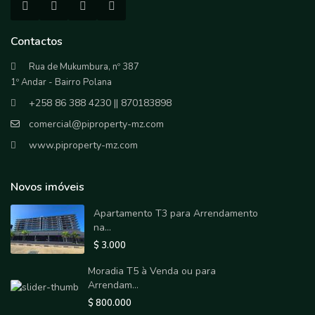
Contactos
Rua de Mukumbura, nº 387
1º Andar - Bairro Polana
+258 86 388 4230 || 870183898
comercial@piproperty-mz.com
www.piproperty-mz.com
Novos imóveis
Apartamento T3 para Arrendamento
na...
$ 3.000
Moradia T5 à Venda ou para
Arrendam...
$ 800.000