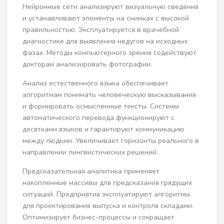
Нейронные сети анализируют визуальную сведения
и устанавливают элементы на снимках с высокой
правильностью. Эксплуатируется в врачебной
диагностике для выявления недугов на исходных
фазах. Методы компьютерного зрения содействуют
докторам анализировать фотографии.
Анализ естественного языка обеспечивает
алгоритмам понимать человеческую высказывания
и формировать осмысленные тексты. Системы
автоматического перевода функционируют с
десятками языков и гарантируют коммуникацию
между людьми. Увеличивает горизонты реального в
направлении лингвистических решений.
Предсказательная аналитика применяет
накопленные массивы для предсказания грядущих
ситуаций. Предприятия эксплуатируют алгоритмы
для проектирования выпуска и контроля складами.
Оптимизирует бизнес-процессы и сокращает