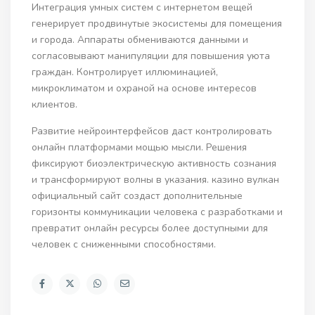
Интеграция умных систем с интернетом вещей
генерирует продвинутые экосистемы для помещения
и города. Аппараты обмениваются данными и
согласовывают манипуляции для повышения уюта
граждан. Контролирует иллюминацией,
микроклиматом и охраной на основе интересов
клиентов.
Развитие нейроинтерфейсов даст контролировать
онлайн платформами мощью мысли. Решения
фиксируют биоэлектрическую активность сознания
и трансформируют волны в указания. казино вулкан
официальный сайт создаст дополнительные
горизонты коммуникации человека с разработками и
превратит онлайн ресурсы более доступными для
человек с сниженными способностями.