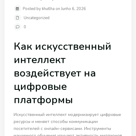
Posted by khutlha on Junho 6, 2026
Uncategorized
0
Как искусственный
интеллект
воздействует на
цифровые
платформы
Искусственный интеллект модернизирует цифровые
ресурсы и меняет способы коммуникации
посетителей с онлайн-сервисами. Инструменты
машинного обучения изучают активность миллионов