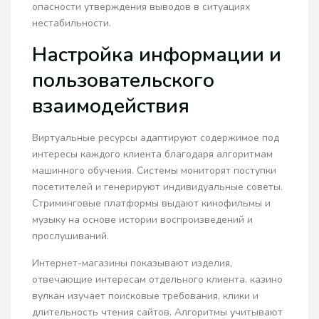
опасности утверждения выводов в ситуациях
нестабильности.
Настройка информации и
пользовательского
взаимодействия
Виртуальные ресурсы адаптируют содержимое под
интересы каждого клиента благодаря алгоритмам
машинного обучения. Системы мониторят поступки
посетителей и генерируют индивидуальные советы.
Стриминговые платформы выдают кинофильмы и
музыку на основе истории воспроизведений и
прослушиваний.
Интернет-магазины показывают изделия,
отвечающие интересам отдельного клиента. казино
вулкан изучает поисковые требования, клики и
длительность чтения сайтов. Алгоритмы учитывают