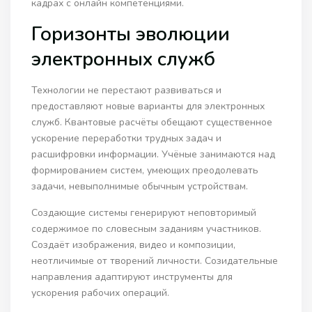
кадрах с онлайн компетенциями.
Горизонты эволюции
электронных служб
Технологии не перестают развиваться и
предоставляют новые варианты для электронных
служб. Квантовые расчёты обещают существенное
ускорение переработки трудных задач и
расшифровки информации. Учёные занимаются над
формированием систем, умеющих преодолевать
задачи, невыполнимые обычным устройствам.
Создающие системы генерируют неповторимый
содержимое по словесным заданиям участников.
Создаёт изображения, видео и композиции,
неотличимые от творений личности. Созидательные
направления адаптируют инструменты для
ускорения рабочих операций.