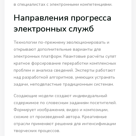
в специалистах с электронными компетенциями.
Направления прогресса
электронных служб
Технологии по-прежнему эволюционировать и
открывают дополнительные варианты для
электронных платформ. Квантовые расчёты сулят
кратное форсирование переработки комплексных
проблем и анализа сведений. Эксперты работают
над разработкой алгоритмов, умеющих устранять
задачи, неподвластные традиционным системам.
Создающие модели создают индивидуальный
содержимое по словесным заданиям посетителей.
Формирует изображения, видео и композиции,
схожие от произведений автора. Креативные
отрасли применяют решения для интенсификации
творческих процессов.