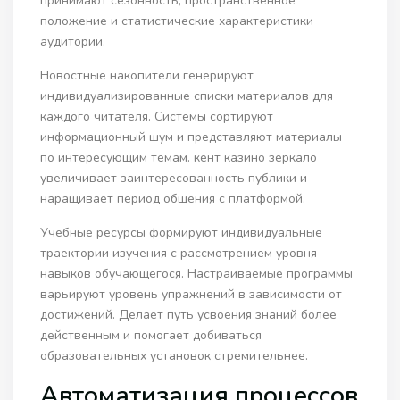
принимают сезонность, пространственное
положение и статистические характеристики
аудитории.
Новостные накопители генерируют
индивидуализированные списки материалов для
каждого читателя. Системы сортируют
информационный шум и представляют материалы
по интересующим темам. кент казино зеркало
увеличивает заинтересованность публики и
наращивает период общения с платформой.
Учебные ресурсы формируют индивидуальные
траектории изучения с рассмотрением уровня
навыков обучающегося. Настраиваемые программы
варьируют уровень упражнений в зависимости от
достижений. Делает путь усвоения знаний более
действенным и помогает добиваться
образовательных установок стремительнее.
Автоматизация процессов