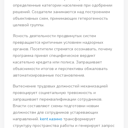
определенные категории населения при одобрении
решений. Создатели занимаются над построением
объективных схем, принимающих гетерогенность
целевой группы.
Ясность деятельности продвинутых систем
превращается критичным условием надзорных
органов. Посетители стремятся осознавать, почему
программа принял специфическое вердикт
касательно кредита или полиса. Запрашивает
объяснимости итогов и перспективы обжаловать
автоматизированные постановления.
Вытеснение трудовых должностей механизацией
провоцирует социетальную тревожность и
запрашивает переквалификации сотрудников.
Власти составляют схемы подготовки новым
должностям для сотрудников устаревающих
направлений.
kent казино
трансформирует
структуру пространства работы и генерирует запрос