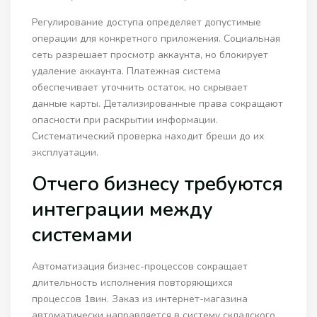
Регулирование доступа определяет допустимые
операции для конкретного приложения. Социальная
сеть разрешает просмотр аккаунта, но блокирует
удаление аккаунта. Платежная система
обеспечивает уточнить остаток, но скрывает
данные карты. Детализированные права сокращают
опасности при раскрытии информации.
Систематический проверка находит бреши до их
эксплуатации.
Отчего бизнесу требуются
интеграции между
системами
Автоматизация бизнес-процессов сокращает
длительность исполнения повторяющихся
процессов 1вин. Заказ из интернет-магазина
автоматически направляется в систему складского