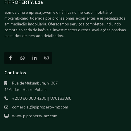
PIPROPERTY, Lda
Somos uma empresa jovem e dinâmica no mercado imobiliário
moçambicano, liderada por profissionais experientes e especializados
em mediação imobiliária. Oferecemos serviços completos, incluindo
compra e venda de imóveis, investimentos diretos, avaliações precisas
e estudos de mercado detalhados.
Contactos
Rua de Mukumbura, nº 387
1º Andar - Bairro Polana
+258 86 388 4230 || 870183898
comercial@piproperty-mz.com
www.piproperty-mz.com