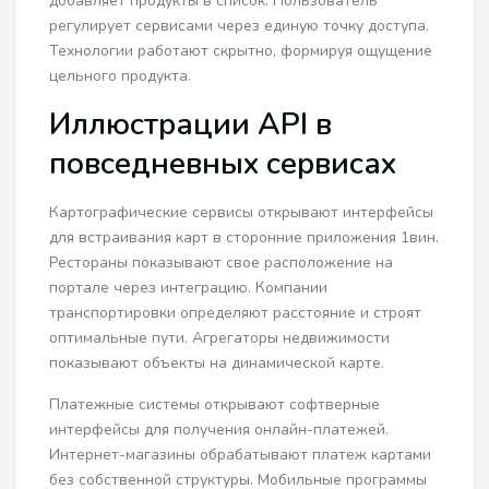
добавляет продукты в список. Пользователь
регулирует сервисами через единую точку доступа.
Технологии работают скрытно, формируя ощущение
цельного продукта.
Иллюстрации API в
повседневных сервисах
Картографические сервисы открывают интерфейсы
для встраивания карт в сторонние приложения 1вин.
Рестораны показывают свое расположение на
портале через интеграцию. Компании
транспортировки определяют расстояние и строят
оптимальные пути. Агрегаторы недвижимости
показывают объекты на динамической карте.
Платежные системы открывают софтверные
интерфейсы для получения онлайн-платежей.
Интернет-магазины обрабатывают платеж картами
без собственной структуры. Мобильные программы