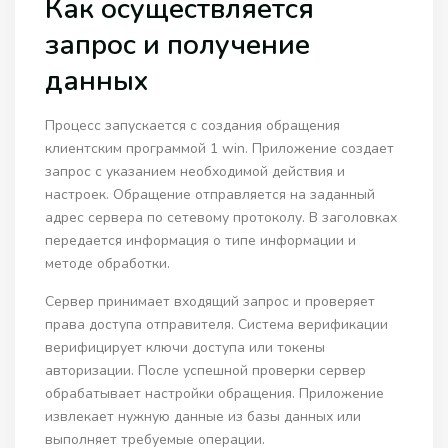
Как осуществляется
запрос и получение
данных
Процесс запускается с создания обращения
клиентским программой 1 win. Приложение создает
запрос с указанием необходимой действия и
настроек. Обращение отправляется на заданный
адрес сервера по сетевому протоколу. В заголовках
передается информация о типе информации и
методе обработки.
Сервер принимает входящий запрос и проверяет
права доступа отправителя. Система верификации
верифицирует ключи доступа или токены
авторизации. После успешной проверки сервер
обрабатывает настройки обращения. Приложение
извлекает нужную данные из базы данных или
выполняет требуемые операции.