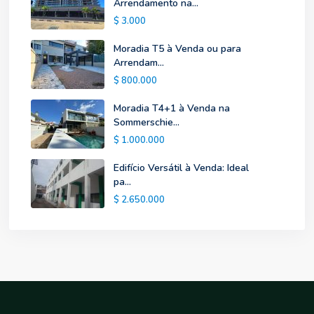
Arrendamento na...
$ 3.000
Moradia T5 à Venda ou para
Arrendam...
$ 800.000
Moradia T4+1 à Venda na
Sommerschie...
$ 1.000.000
Edifício Versátil à Venda: Ideal
pa...
$ 2.650.000