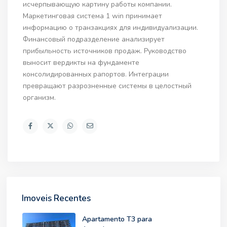
исчерпывающую картину работы компании.
Маркетинговая система 1 win принимает
информацию о транзакциях для индивидуализации.
Финансовый подразделение анализирует
прибыльность источников продаж. Руководство
выносит вердикты на фундаменте
консолидированных рапортов. Интеграции
превращают разрозненные системы в целостный
организм.
Imoveis Recentes
Apartamento T3 para