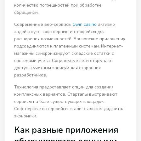
количество погрешностей при обработке
обращений.
Современные веб-сервисы
1win casino
активно
задействуют софтверные интерфейсы для
расширения возможностей. Банковские приложения
подсоединяются к платежным системам. Интернет-
магазины синхронизируют складские остатки с
системами учета. Социальные сети открывают
доступ к учетным записям для сторонних
разработчиков.
Технология предоставляет опции для создания
комплексных вариантов. Стартапы выстраивают
сервисы на базе существующих площадок.
Софтверные интерфейсы стали эталоном диджитал
экономики.
Как разные приложения