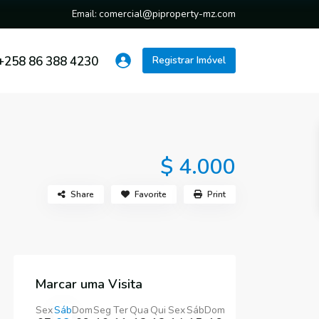
comercial@piproperty-mz.com
Email:
+258 86 388 4230
Registrar Imóvel
$ 4.000
Share
Favorite
Print
Marcar uma Visita
Sex
Sáb
Dom
Seg
Ter
Qua
Qui
Sex
Sáb
Dom