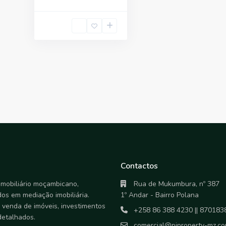
Contactos
mobiliário moçambicano,
Rua de Mukumbura, nº 387
dos em mediação imobiliária.
1º Andar - Bairro Polana
 venda de imóveis, investimentos
+258 86 388 4230 || 870183
detalhados.
comercial@piproperty-mz.c