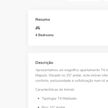
Resumo
4 Bedrooms
Descrição
Apresentamos um magnífico
apartamento T4 m
Maputo. Situado no
10.º andar
, este imóvel of
conforto, exclusividade e sofisticação num só 
Características do Imóvel:
Tipologia:
T4 Mobilado
Piso:
10.º Andar