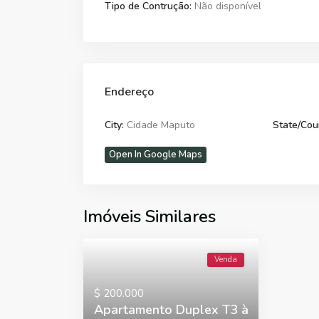
Tipo de Contrução:
Não disponível
Endereço
City:
Cidade Maputo
State/Cou
Open In Google Maps
Imóveis Similares
Venda
$ 200.000
Apartamento Duplex T3 à