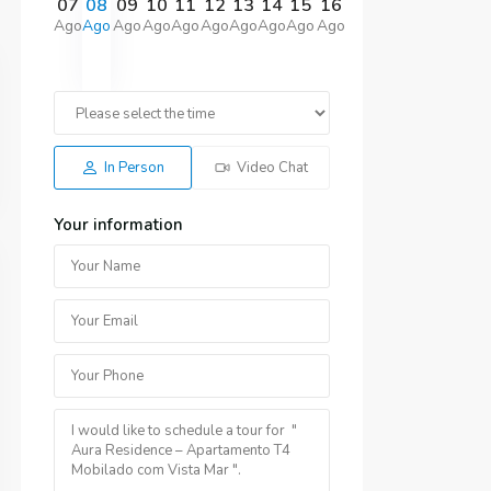
07
08
09
10
11
12
13
14
15
16
Ago
Ago
Ago
Ago
Ago
Ago
Ago
Ago
Ago
Ago
In Person
Video Chat
Your information