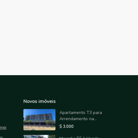
Novos imóveis
Apartamento T3 para
Arrendamento na...
$ 3.000
898
om