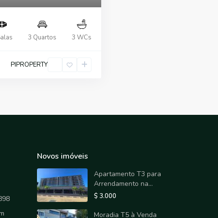
Salas
3 Quartos
3 WCs
PIPROPERTY
Novos imóveis
Apartamento T3 para
Arrendamento na...
$ 3.000
898
om
Moradia T5 à Venda