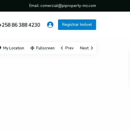
comercial@piproperty-mz.com
Email:
+258 86 388 4230
Registrar Imóvel
My Location
Fullscreen
Prev
Next