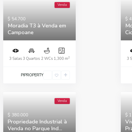
Venda
$ 54.700
$ 
Moradia T3 à Venda em
Mo
Campoane
Ci
2
3 Salas
3 Quartos
2 WCs
1,300 m
3 
PIPROPERTY
Venda
$ 380.000
$ 
Propriedade Industrial à
Vi
Venda no Parque Ind...
Pr