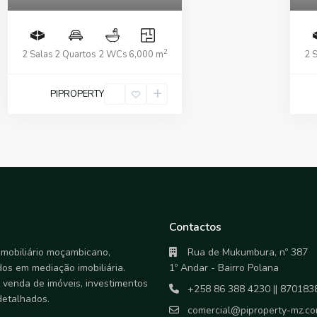
2
2 Salas
2 Quartos
2 WCs
6,000 m
2 
PIPROPERTY
Contactos
mobiliário moçambicano,
Rua de Mukumbura, nº 387
dos em mediação imobiliária.
1º Andar - Bairro Polana
 venda de imóveis, investimentos
+258 86 388 4230 || 870183
detalhados.
comercial@piproperty-mz.c