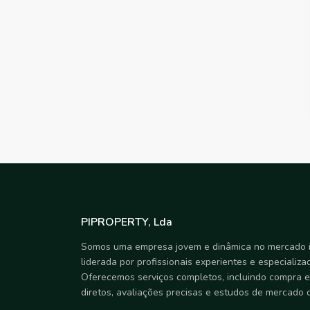
PIPROPERTY, Lda
Somos uma empresa jovem e dinâmica no mercado i
liderada por profissionais experientes e especializa
Oferecemos serviços completos, incluindo compra e
diretos, avaliações precisas e estudos de mercado 