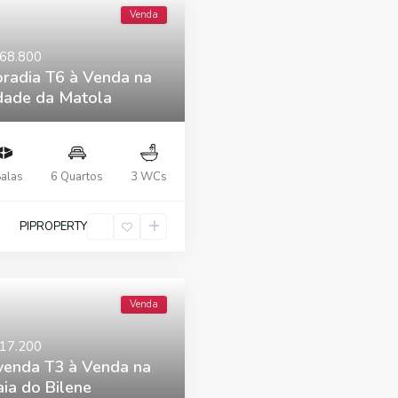
Venda
468.800
radia T6 à Venda na
dade da Matola
Salas
6 Quartos
3 WCs
PIPROPERTY
Venda
117.200
venda T3 à Venda na
aia do Bilene