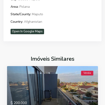
Area:
Polana
State/County:
Maputo
Country:
Afghanistan
Open In Google Maps
Imóveis Similares
Venda
$ 200.000